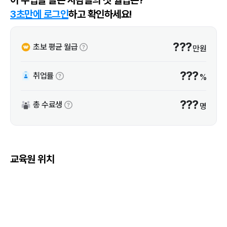
3초만에 로그인
하고 확인하세요!
???
초보 평균 월급
만원
???
취업률
%
???
총 수료생
명
교육원 위치