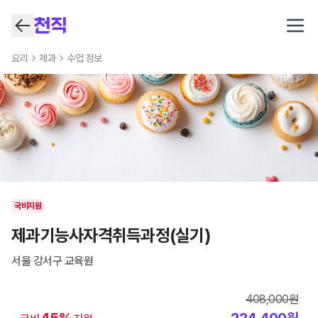
Open
요리
제과
수업 정보
국비지원
제과기능사자격취득과정(실기)
서울 강서구
교육원
408,000
원
45
%
224,400
원