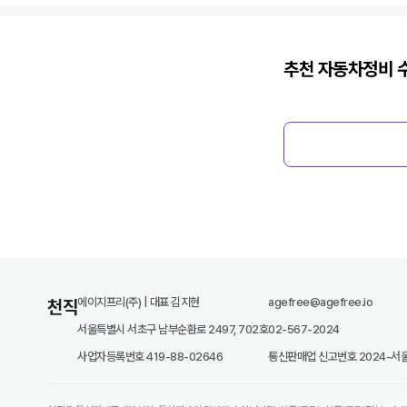
추천
자동차정비
수
에이지프리(주) | 대표 김지현
agefree@agefree.io
천직
서울특별시 서초구 남부순환로 2497, 702호
02-567-2024
사업자등록번호 419-88-02646
통신판매업 신고번호 2024-서울