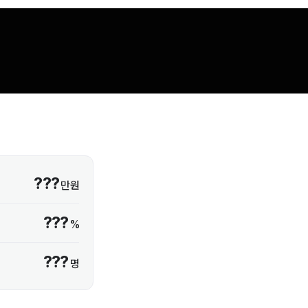
???
만원
???
%
???
명