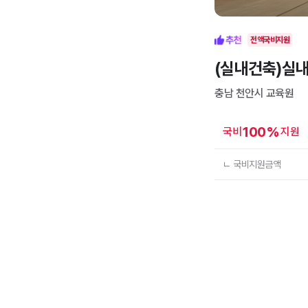
전액국비지원
(실내건축)실
충남 천안시
교육원
100
%
국비
지원
ㄴ 국비지원금액