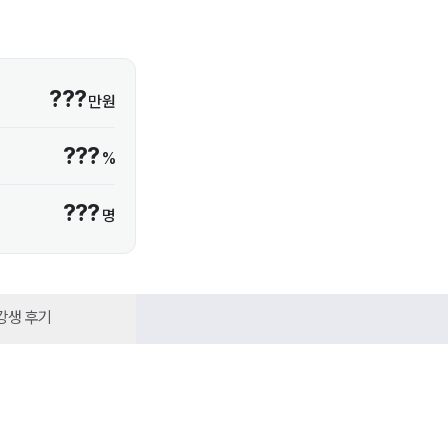
???
만원
???
%
???
명
강생 후기