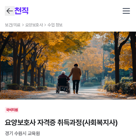
Open
보건/의료
요양보호사
수업 정보
국비지원
요양보호사 자격증 취득과정(사회복지사)
경기 수원시
교육원