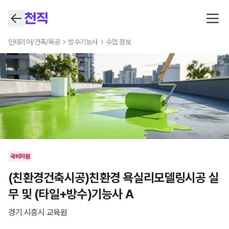
Open
인테리어/건축/목공
방수기능사
수업 정보
국비지원
(친환경건축시공)친환경 욕실리모델링시공 실
무 및 (타일+방수)기능사 A
경기 시흥시
교육원