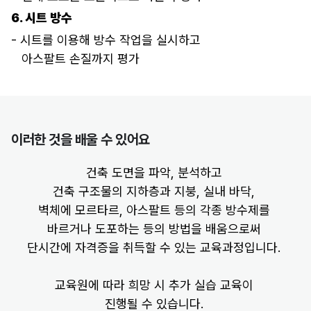
“오 그럼 그냥 페인트처럼 바르면
6. 시트 방수
되는 거 아니야?”
- 시트를 이용해 방수 작업을 실시하고
아스팔트 손질까지 평가
음.. 맞죠. 맞긴 맞는데…
방수기능사가 하는 작업은
이러한 것을 배울 수 있어요
간단해 보일 수 있지만
아무것도 모른 채로
건축 도면을 파악, 분석하고
방수제를 덕지덕지
건축 구조물의 지하층과 지붕, 실내 바닥,
벽체에 모르타르, 아스팔트 등의 각종 방수제를
발라서 될 일은 아니고요..
바르거나 도포하는 등의 방법을 배움으로써
단시간에 자격증을 취득할 수 있는 교육과정입니다.
교육원에 따라 희망 시 추가 실습 교육이
진행될 수 있습니다.