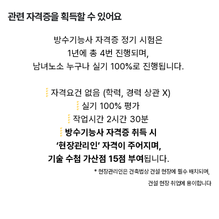
관련 자격증을 획득할 수 있어요
방수기능사 자격증 정기 시험은
1년에 총 4번 진행되며,
남녀노소 누구나 실기 100%로 진행됩니다.
자격요건 없음 (학력, 경력 상관 X)
실기 100% 평가
작업시간 2시간 30분
방수기능사 자격증 취득 시
우리 생활 속에 이미 너무도 당연하게
‘현장관리인’ 자격이 주어지며,
존재해 온 ‘
방수 시공’
은
기술 수첩 가산점 15점 부여
됩니다.
* 현장관리인은 건축법상 건설 현장에 필수 배치되며,
건축 구조물 곳곳에 쓰여요.
건설 현장 취업에 용이합니다
건물 지붕, 아스팔트 바닥까지