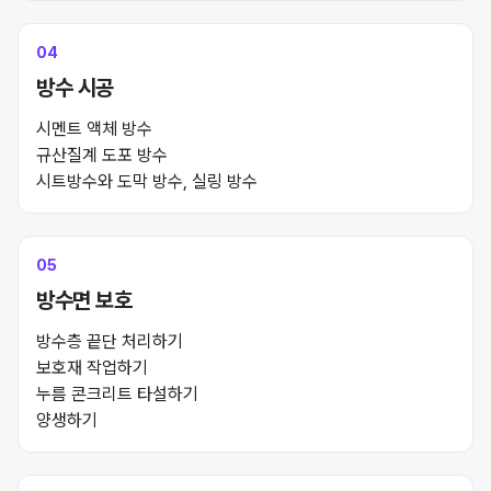
04
방수 시공
하자 생기고 땜질해야 하고..
실리콘 덧칠하고 난장판..
시멘트 액체 방수

규산질계 도포 방수 

시트방수와 도막 방수, 실링 방수
건물 구조와
05
누수에 대한 이해도 없이 시작하면
방수면 보호
안 돼요!
방수층 끝단 처리하기

보호재 작업하기 

누름 콘크리트 타설하기

양생하기