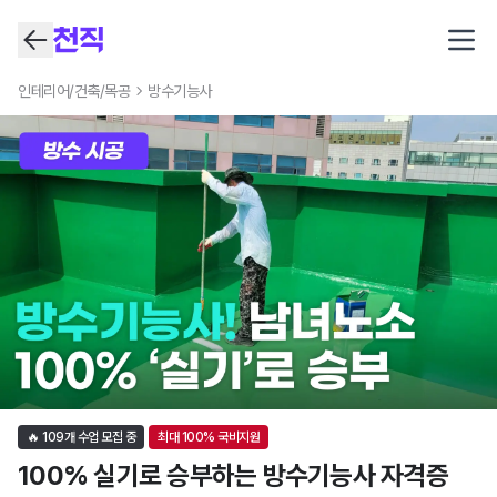
Open
방수기능사
학원 어디서 배우지? 국비지원 교육부터 자격증까지 한눈에 
인테리어/건축/목공
방수기능사
🔥
109
개 수업 모집 중
최대
100
% 국비지원
100% 실기로 승부하는 방수기능사 자격증