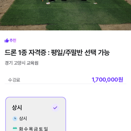
드론 1종 자격증 : 평일/주말반 선택 가능
경기 고양시
교육원
1,700,000
원
수강료
상시
상시
화 수 목 금 토 일