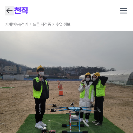
Open
기계/항공/전기
드론 자격증
수업 정보