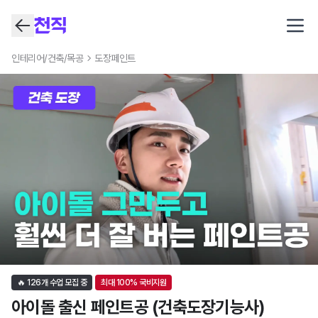
Open
도장페인트
학원 어디서 배우지? 국비지원 교육부터 자격증까지 한눈에 
인테리어/건축/목공
도장페인트
🔥
126
개 수업 모집 중
최대
100
% 국비지원
아이돌 출신 페인트공 (건축도장기능사)