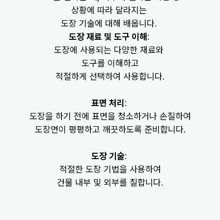
다양한 경험을 쌓다가
상황에 따라 달라지는
도장 기술에 대해 배웁니다.
10개월 만에 건축 도장으로 옮기며
도장 재료 및 도구 이해
:
일당은 20만 원까지 올랐어요
도장에 사용되는 다양한 재료와
도구를 이해하고
※ 실제 오지민 대표의 사례이며 해당 업종의 평균 수익을 의미하지 
적절하게 선택하여 사용합니다.
않습니다.
표면 처리
:
도장을 하기 전에 표면을 청소하거나 손질하여
도장면이 평평하고 깨끗하도록 준비합니다.
도장 기술
:
적절한 도장 기법을 사용하여
건물 내부 및 외부를 칠합니다.