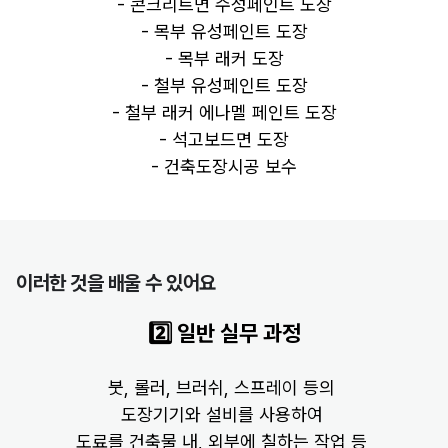
- 콘크리트면 수성페인트 도장
- 목부 유성페인트 도장
- 목부 래커 도장
- 철부 유성페인트 도장
- 철부 래커 에나멜 페인트 도장
- 석고보드면 도장
- 건축도장시공 보수
이러한 것을 배울 수 있어요
2️⃣ 일반 실무 과정
출처 : 유튜브 열현남아
첫 일당
 13만원
붓, 롤러, 브러쉬, 스프레이 등의
도장기기와 설비를 사용하여
빌라, 상가, 옥상 페인트 등
도료를 건축물 내, 외부에 칠하는 작업 등