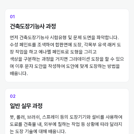
01
건축도장기능사 과정
현재는
"코지페인트
"라는
먼저 건축도장기능사 시험유형 및 문제 도면을 파악합니다. 

회사를 창업한
수성 페인트를 조색하여 합판면에 도장, 각목부 유색 래커 도
어엿한 사장님이 되었는데요.
장 작업을 하고 에나멜 페인트로 도형을 그리고 

색상을 구분하는 과정을 거치면 그라데이션 도장을 할 수 있으
며 이후 문자 도안을 작성하여 도안에 맞게 도장하는 방법을 
아이돌 활동을 할 때 보다 
배웁니다.
더 많은 수익
을 올리며 
200%의 직업 만족도
를 
02
느끼고 있습니다. 
일반 실무 과정
붓, 롤러, 브러쉬, 스프레이 등의 도장기기와 설비를 사용하여 
도료를 건축물 내, 외부에 칠하는 작업 등 상황에 따라 달라지
는 도장 기술에 대해 배웁니다. 
