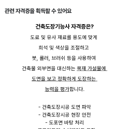
관련 자격증을 획득할 수 있어요
건축도장기능사 자격증은?
도료 및 유사 재료를 용도에 맞게
희석 및 색상을 조절하고
붓, 롤러, 브러쉬 등을 사용하여
페인트공이 된다면 
건축물 외부면을 대신하는
목재 가설물에
나도 내 가족의 생계를 
도면을 보고 정확하게 도장하는
책임질 수 있지 않을까?’ 
능력을 평가
합니다.
지켜야 하는 것이 생긴 뒤로,
- 건축도장시공 도면 파악
수많은 고민 끝에
- 건축도장시공 현장 안전
페인트공이라는
- 도포면 바탕 처리
직업에 도전
하게 된거죠.