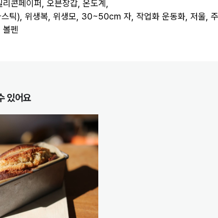
이렇게나 예민하고 까다로운 녀석입니다.
 실리콘페이퍼, 오븐장갑, 온도계,
틱), 위생복, 위생모, 30~50cm 자, 작업화 운동화, 저울, 
, 볼펜
내가 빵을 얼마나 좋아하는데..
삼시세끼 빵만 먹어도 살 정도인데…!
수 있어요
야속하다 느껴지겠지만,
레시피만 보고 뚝딱! 만든다?
그것도 파리에서 파는 바게트마냥?
그건
당연히 어려울 수밖에
없는 일
이에요.