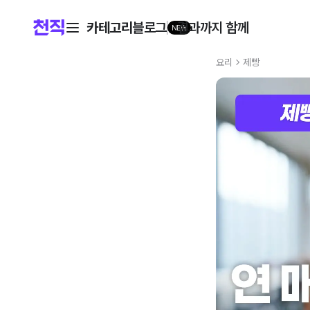
카테고리
블로그
결과까지 함께
NEW
제빵
학원 어디서 배우지? 국비지원 교육부터 자격증까지 한눈에 보기
요리
제빵