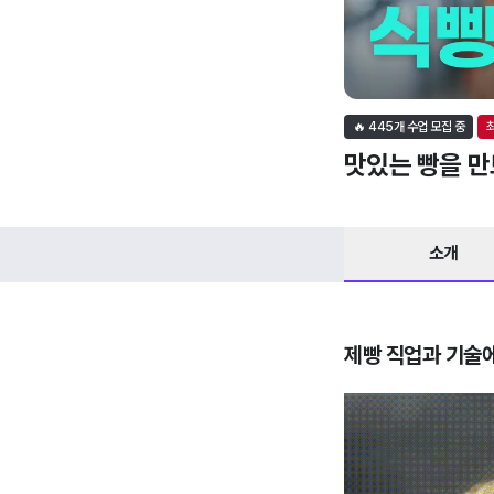
🔥
445
개 수업 모집 중
맛있는 빵을 만
소개
제빵 직업과 기술