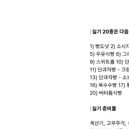
실기 20종은 다음
1) 빵도넛 2) 소시
5) 우유식빵 6) 
9) 스위트롤 10)
11) 단과자빵 - 크
13) 단과자빵 - 소
16) 옥수수빵 17)
20) 버터톱식빵
실기 준비물
계산기, 고무주걱, 