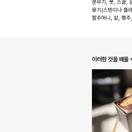
분무기, 붓, 스쿱,
용기(스텐이나 플라스
짤주머니, 칼, 행주
이러한 것을 배울 