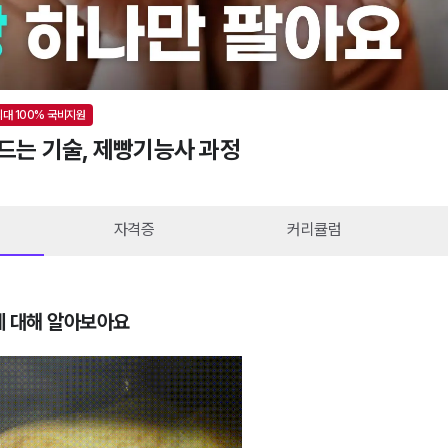
최대
100
% 국비지원
드는 기술, 제빵기능사 과정
자격증
커리큘럼
에 대해 알아보아요