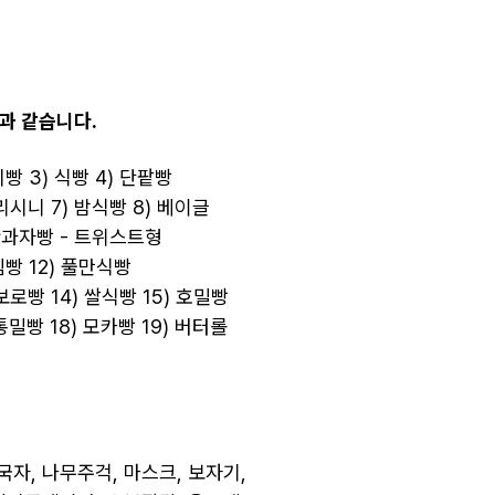
이런 유머도 있죠.
밀가루
: 지금 체 안침? 응 뭉칠게~
과 같습니다.
이스트
: 물 온도 왜 이래? 안 해 발효 안 해
오븐
: 예열안함? ㅇㅇ 안 익힐게~
지빵 3) 식빵 4) 단팥빵
어라 1도 낮음? 응 안 부풀게~
그리시니 7) 밤식빵 8) 베이글
 단과자빵 - 트위스트형
초콜릿 :
지금 물 한 방울 들어감? 응 굳을게~
림빵 12) 풀만식빵
생크림
: 응 혹시 더 저었어? ㅇㅇ 분리될게~
보로빵 14) 쌀식빵 15) 호밀빵
.
 통밀빵 18) 모카빵 19) 버터롤
.
.
빵이라는 것이
국자, 나무주걱, 마스크, 보자기,