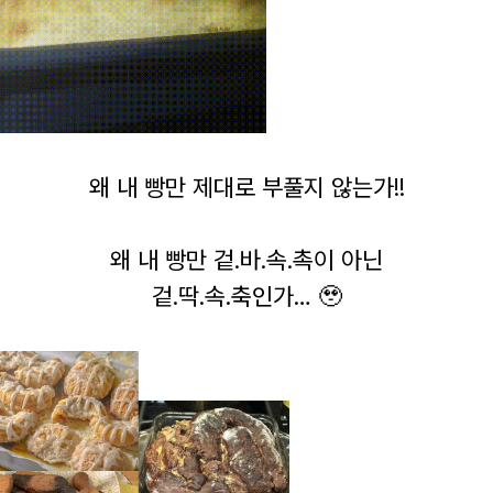
왜 내 빵만 제대로 부풀지 않는가!!
왜 내 빵만 겉.바.속.촉이 아닌
겉.딱.속.축인가… 🥹