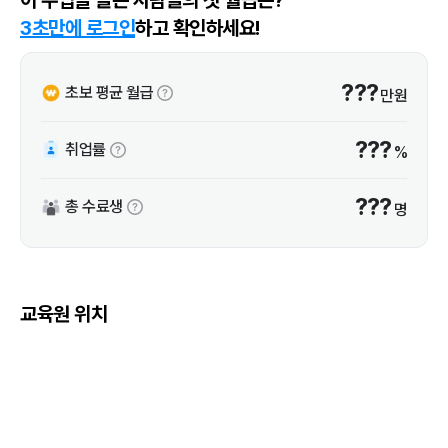
3초만에 로그인
하고 확인하세요!
???
초보 평균 월급
만원
???
취업률
%
???
총 수료생
명
교육원 위치