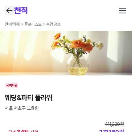
Open
원예/화훼
플로리스트
수업 정보
국비지원
웨딩&파티 플라워
서울 서초구
교육원
411,220
원
34
%
271,180
원