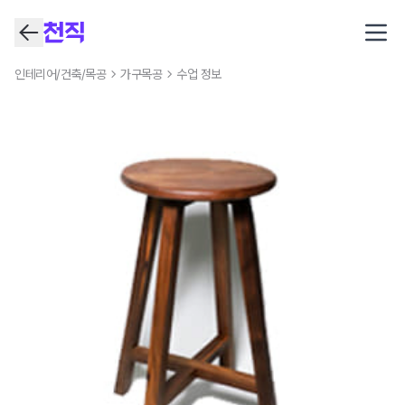
Open
인테리어/건축/목공
가구목공
수업 정보