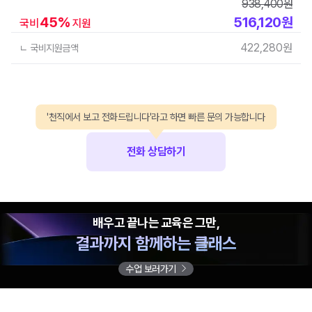
938,400
원
45
%
516,120
원
국비
지원
422,280
원
ㄴ 국비지원금액
'천직에서 보고 전화드립니다'라고 하면 빠른 문의 가능합니다
전화 상담하기
배우고 끝나는 교육은 그만,
결과까지 함께하는 클래스
수업 보러가기