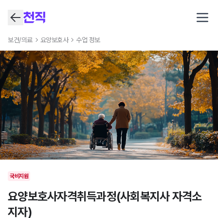
Open
보건/의료
요양보호사
수업 정보
국비지원
요양보호사자격취득과정(사회복지사 자격소
지자)