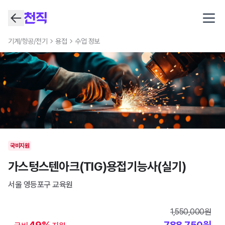
Open
기계/항공/전기
용접
수업 정보
국비지원
가스텅스텐아크(TIG)용접기능사(실기)
서울 영등포구
교육원
1,550,000
원
49
%
788,750
원