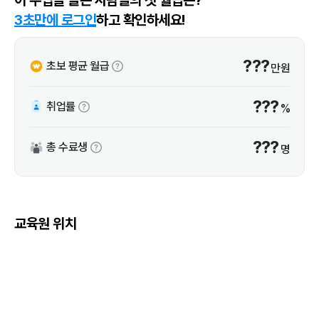
3초만에 로그인
하고 확인하세요!
???
초보 평균 월급
만원
???
취업률
%
???
총 수료생
명
교육원 위치