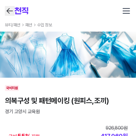
Open
뷰티/패션
패션
수업 정보
국비지원
의복구성 및 패턴메이킹 (원피스,조끼)
경기 고양시
교육원
926,800
원
55
%
417,060
원