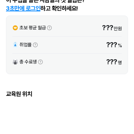
3초만에 로그인
하고 확인하세요!
???
초보 평균 월급
만원
???
취업률
%
???
총 수료생
명
교육원 위치