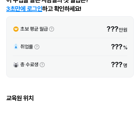
3초만에 로그인
하고 확인하세요!
???
초보 평균 월급
만원
???
취업률
%
???
총 수료생
명
교육원 위치