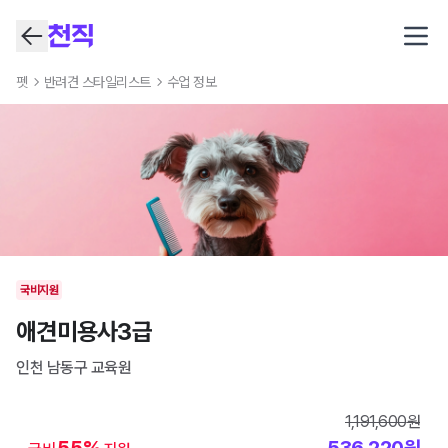
Open
펫
반려견 스타일리스트
수업 정보
국비지원
애견미용사3급
인천 남동구
교육원
1,191,600
원
55
%
536,220
원