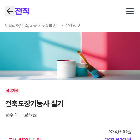
Open
인테리어/건축/목공
도장페인트
수업 정보
국비지원
건축도장기능사 실기
광주 북구
교육원
334,600
원
40
%
201,610
원