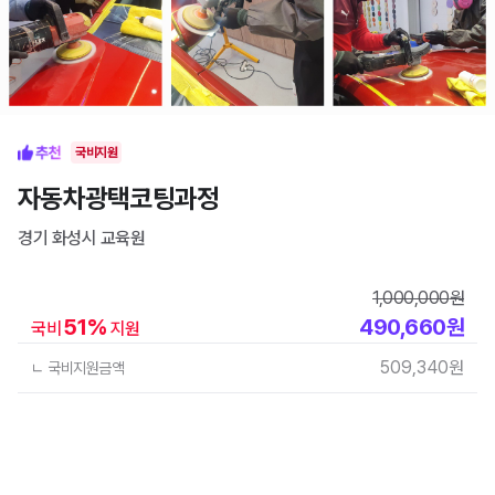
국비지원
자동차광택코팅과정
경기 화성시
교육원
1,000,000
원
51
%
490,660
원
국비
지원
509,340
원
ㄴ 국비지원금액