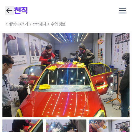
Open
기계/항공/전기
광택세차
수업 정보