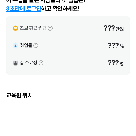
3초만에 로그인
하고 확인하세요!
???
초보 평균 월급
만원
???
취업률
%
???
총 수료생
명
교육원 위치