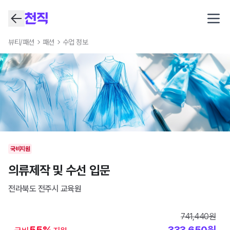
Open
뷰티/패션
패션
수업 정보
국비지원
의류제작 및 수선 입문
전라북도 전주시
교육원
741,440
원
55
%
333,650
원