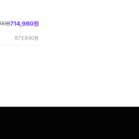
714,960
원
800
원
873,840
원