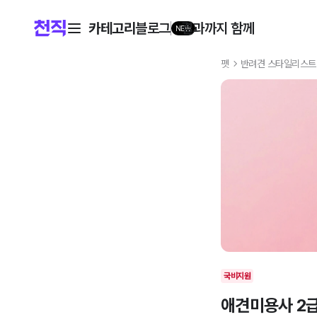
카테고리
블로그
결과까지 함께
NEW
펫
반려견 스타일리스트
국비지원
애견미용사 2급