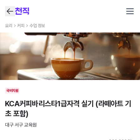
Open
요리
커피
수업 정보
국비지원
KCA커피바리스타1급자격 실기 (라떼아트 기
초 포함)
대구 서구
교육원