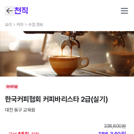
Open
요리
커피
수업 정보
국비지원
한국커피협회 커피바리스타 2급(실기)
대전 동구
교육원
338,800
원
45
%
186,340
원