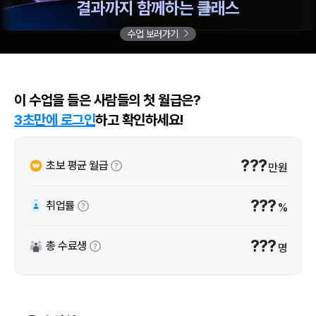
결과까지 함께하는 클래스
수업 보러가기
이 수업을 들은 사람들의 첫 월급은?
3초만에 로그인
하고 확인하세요!
???
초보 평균 월급
만원
???
취업률
%
???
총 수료생
명