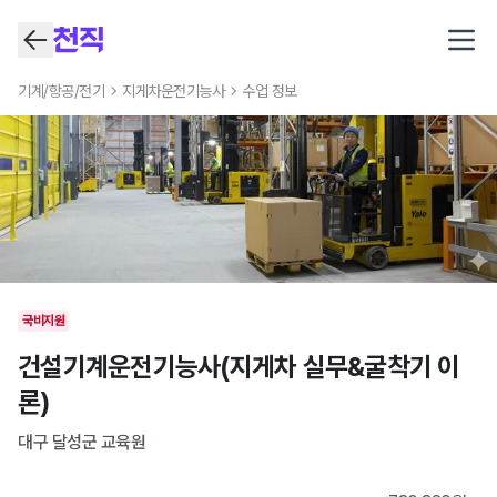
Open
기계/항공/전기
지게차운전기능사
수업 정보
국비지원
건설기계운전기능사(지게차 실무&굴착기 이
론)
대구 달성군
교육원