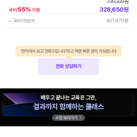
730,320
원
55
%
328,650
원
국비
지원
401,670
원
ㄴ 국비지원금액
'천직에서 보고 전화드립니다'라고 하면 빠른 문의 가능합니다
전화 상담하기
배우고 끝나는 교육은 그만,
결과까지 함께하는 클래스
수업 보러가기