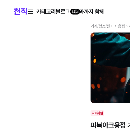
카테고리
블로그
결과까지 함께
NEW
기계/항공/전기
용접
국비지원
피복아크용접 