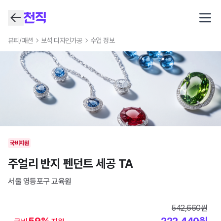
Open
뷰티/패션
보석 디자인가공
수업 정보
국비지원
주얼리 반지 펜던트 세공 TA
서울 영등포구
교육원
542,660
원
59
%
222,440
원