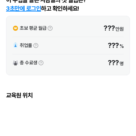
3초만에 로그인
하고 확인하세요!
???
초보 평균 월급
만원
???
취업률
%
???
총 수료생
명
교육원 위치