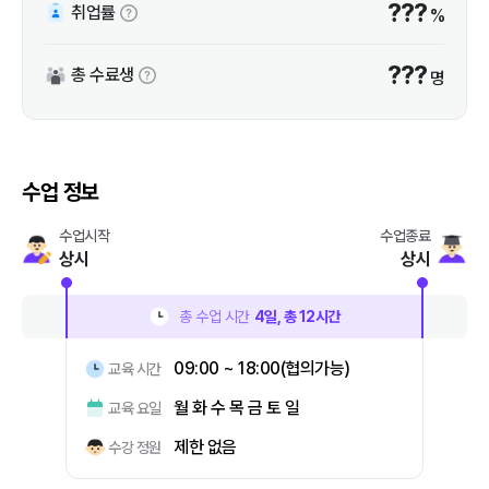
???
취업률
%
???
총 수료생
명
수업 정보
수업시작
수업종료
상시
상시
총 수업 시간
4
일, 총
12
시간
09:00 ~ 18:00(협의가능)
교육 시간
월 화 수 목 금 토 일
교육 요일
제한 없음
수강 정원