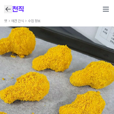
Open
펫
애견 간식
수업 정보