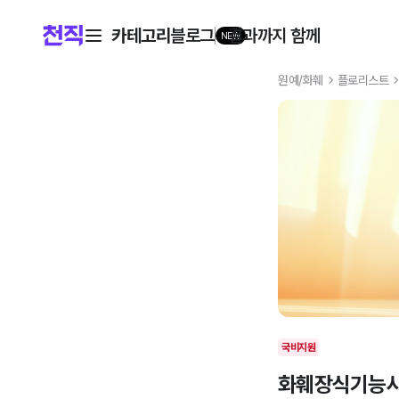
카테고리
블로그
결과까지 함께
NEW
원예/화훼
플로리스트
국비지원
화훼장식기능사