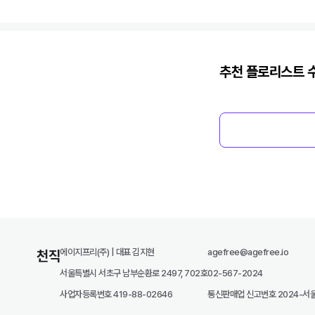
추천
플로리스트
수
에이지프리(주) | 대표 김지현
agefree@agefree.io
천직
서울특별시 서초구 남부순환로 2497, 702호
02-567-2024
사업자등록번호 419-88-02646
통신판매업 신고번호 2024-서울