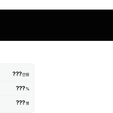
???
만원
???
%
???
명