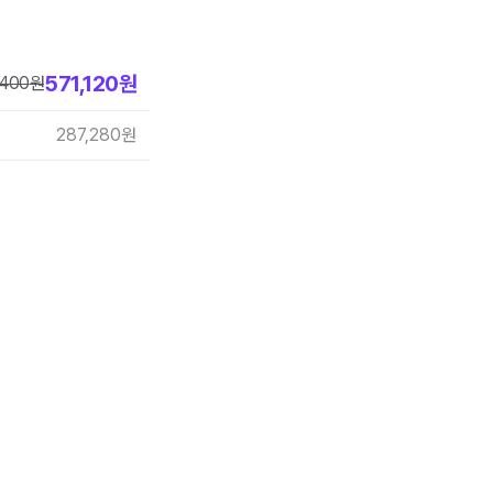
571,120
원
,400
원
287,280
원