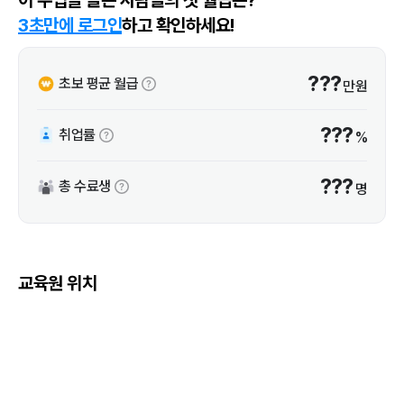
3초만에 로그인
하고 확인하세요!
???
초보 평균 월급
만원
???
취업률
%
???
총 수료생
명
교육원 위치