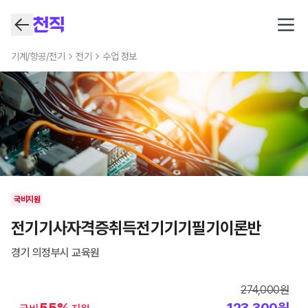
Open
기계/항공/전기
전기
수업 정보
국비지원
전기기사자격증취득전기기기필기이론반
경기 의정부시
교육원
274,000
원
55
%
123,300
원