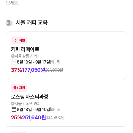
보세요.
서울 커피 교육
국비지원
커피 라떼아트
서울 강동구
|
커피
8월 18일 ~ 9월 17일
|
화, 목
37
%
177,050
원
281,000
원
국비지원
로스팅 마스터과정
서울 강동구
|
커피
8월 18일 ~ 9월 10일
|
화, 목
25
%
251,640
원
334,800
원