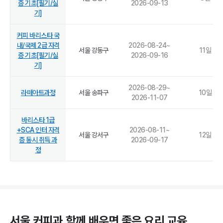
증 기초[필기/실
2026-09-13
기]
커피 바리스타 국
내/국제 2급 자격
2026-08-24
~
서울 강동구
11
일
증 기초[필기/실
2026-09-16
기]
2026-08-29
~
라떼아트과정
서울 송파구
10
일
2026-11-07
바리스타 1급
+SCA 인터 자격
2026-08-11
~
서울 강서구
12
일
증 동시 취득 과
2026-09-17
정
서울 커피과 함께 배우면 좋은 요리 교육