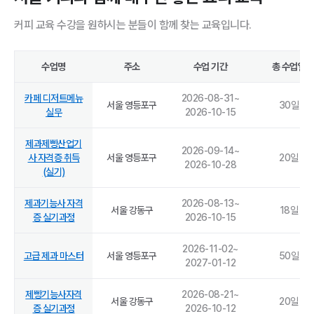
커피 교육 수강을 원하시는 분들이 함께 찾는 교육입니다.
수업명
주소
수업 기간
총 수업일
카페 디저트메뉴
2026-08-31
~
서울 영등포구
30
일
실무
2026-10-15
제과제빵산업기
2026-09-14
~
사 자격증 취득
서울 영등포구
20
일
2026-10-28
(실기)
제과기능사 자격
2026-08-13
~
서울 강동구
18
일
증 실기과정
2026-10-15
2026-11-02
~
고급 제과 마스터
서울 영등포구
50
일
2027-01-12
제빵기능사자격
2026-08-21
~
서울 강동구
20
일
증 실기과정
2026-10-12