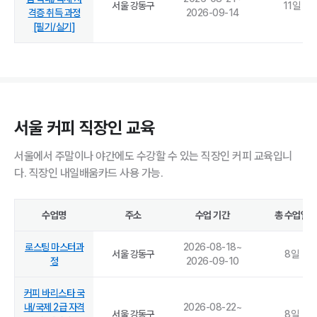
서울 강동구
11
일
격증 취득 과정
2026-09-14
[필기/실기]
서울 커피 직장인 교육
서울에서 주말이나 야간에도 수강할 수 있는 직장인 커피 교육입니
다. 직장인 내일배움카드 사용 가능.
수업명
주소
수업 기간
총 수업일
로스팅 마스터과
2026-08-18
~
서울 강동구
8
일
정
2026-09-10
커피 바리스타 국
내/국제 2급 자격
2026-08-22
~
서울 강동구
8
일