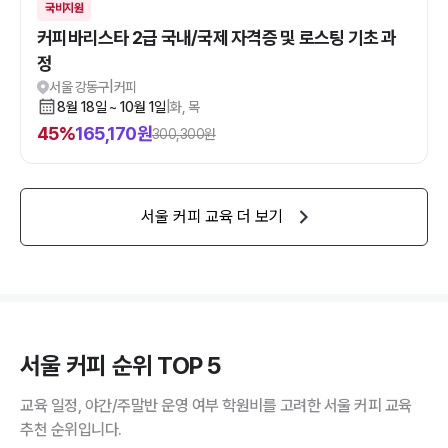
국비지원
커피바리스타 2급 국내/국제 자격증 및 로스팅 기초 과
정
서울 강동구
|
커피
8월 18일 ~ 10월 1일
|
화, 목
45
%
165,170
원
300,300
원
서울
커피
교육 더 보기
서울 커피 순위 TOP 5
교육 일정, 야간/주말반 운영 여부 학원비를 고려한 서울 커피 교육
추천 순위입니다.