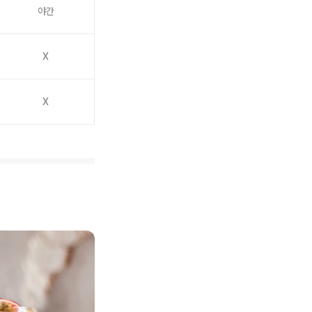
야간
X
X