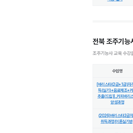
전북 조주기능사
조주기능사 교육 수강을
수업명
[바리스타(2급+1급)자
득(실기)+음료제조+
추출(드립)]_커피바리
양성과정
(2026)바리스타2급
취득과정(이론실기반