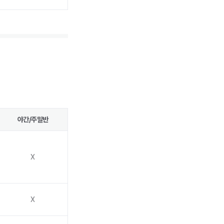
야간/주말반
X
X