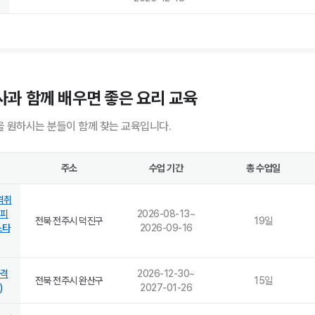
과 함께 배우면 좋은 요리 교육
 원하시는 분들이 함께 찾는 교육입니다.
주소
수업 기간
총 수업일
격취
커피
2026-08-13
~
전북 전주시 덕진구
19
일
스타
2026-09-16
자격
2026-12-30
~
전북 전주시 완산구
15
일
)
2027-01-26