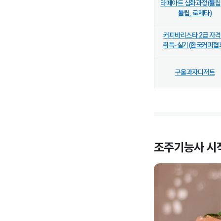
라떼아트 심화과정(튤립,
튤립, 로제타)
커피바리스타 2급 자
취득-실기(한국커피협
구움과자디저트
조주기능사
시작