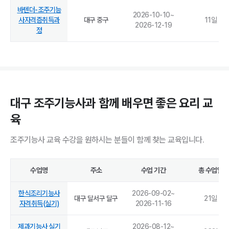
바텐더-조주기능
2026-10-10
~
사자격증취득과
대구 중구
11
일
2026-12-19
정
대구 조주기능사과 함께 배우면 좋은 요리 교
육
조주기능사 교육 수강을 원하시는 분들이 함께 찾는 교육입니다.
수업명
주소
수업 기간
총 수업일
한식조리기능사
2026-09-02
~
대구 달서구 달구
21
일
자격취득(실기)
2026-11-16
제과기능사 실기
2026-08-12
~