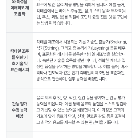
와 특성을
요구에 맞춘 음료 제공 방법을 익히게 됩니다. 예를 들어,
이해하고 제
칵테일에서는 베이스 주류(진, 럼, 위스키 등)와 부재료(시
조법 학
럽, 주스, 과일 등)를 적절히 조합해 균형 잡힌 맛을 구현하
는 방법을 학습합니다.
칵테일 제조에서 사용되는 기본 기술인 흔들기(Shaking),
섞기(Stirring), 그리고 층 분리하기(Layering) 등을 배우
칵테일 조주
며, 표준화된 레시피를 활용한 칵테일 제조법을 실습합니
를 위한 기
다. 숙련된 기술을 습득할 뿐만 아니라, 정확한 계량과 일
초 기술 및
정한 품질을 유지하는 방법을 체득합니다. 예를 들어, 마가
표준 레시피
리타나 진토닉과 같은 인기 칵테일의 제조법을 표준화된
방식으로 연습하며, 실무 능력을 배양합니다.
음료 제조 후 맛, 향, 색감, 질감 등을 평가하는 관능 평가
관능 평가
능력을 키웁니다. 이를 통해 음료의 품질을 스스로 점검하
수행 능력
고 개선할 수 있는 능력을 배양합니다. 이 과정은 고객의
배양
기호에 맞게 음료의 단맛, 신맛, 알코올 강도 등을 조절하
고 최적의 음료를 제공할 수 있는 판단력을 기릅니다.