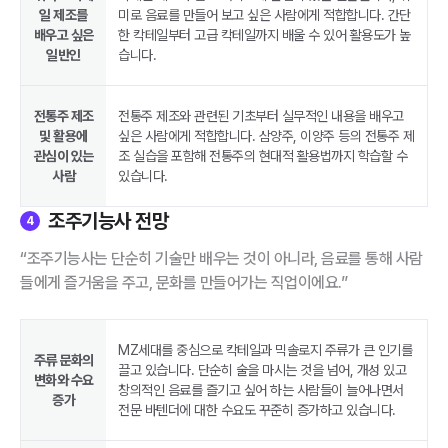
일 제조를
미로 음료를 만들어 보고 싶은 사람에게 적합합니다. 간단
배우고 싶은
한 칵테일부터 고급 칵테일까지 배울 수 있어 활용도가 높
일반인
습니다.
전통주 제조
전통주 제조와 관련된 기초부터 실무적인 내용을 배우고
및 활용에
싶은 사람에게 적합합니다. 삼양주, 이양주 등의 전통주 제
관심이 있는
조 실습을 포함해 전통주의 현대적 활용법까지 학습할 수
사람
있습니다.
조주기능사 전망
4
“조주기능사는 단순히 기술만 배우는 것이 아니라, 음료를 통해 사람
들에게 즐거움을 주고, 문화를 만들어가는 직업이에요.”
MZ세대를 중심으로 칵테일과 믹솔로지 주류가 큰 인기를
주류 문화의
끌고 있습니다. 단순히 술을 마시는 것을 넘어, 개성 있고
변화와 수요
창의적인 음료를 즐기고 싶어 하는 사람들이 늘어나면서
증가
전문 바텐더에 대한 수요도 꾸준히 증가하고 있습니다.