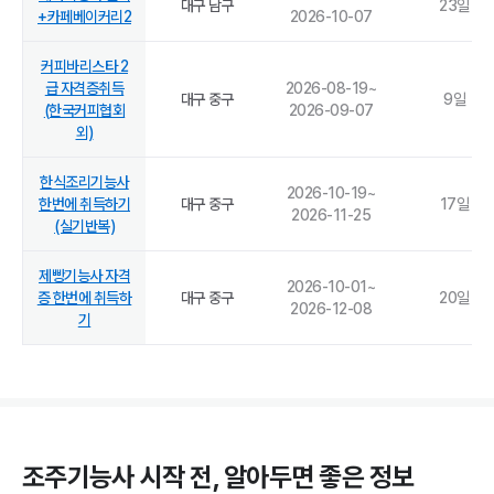
대구 남구
23
일
+카페베이커리2
2026-10-07
커피바리스타 2
급 자격증취득
2026-08-19
~
대구 중구
9
일
(한국커피협회
2026-09-07
외)
한식조리기능사
2026-10-19
~
한번에 취득하기
대구 중구
17
일
2026-11-25
(실기반복)
제빵기능사 자격
2026-10-01
~
증 한번에 취득하
대구 중구
20
일
2026-12-08
기
조주기능사
시작 전, 알아두면 좋은 정보