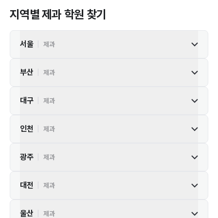
지역별
제과
학원 찾기
서울
|
제과
부산
|
제과
대구
|
제과
인천
|
제과
광주
|
제과
대전
|
제과
울산
|
제과