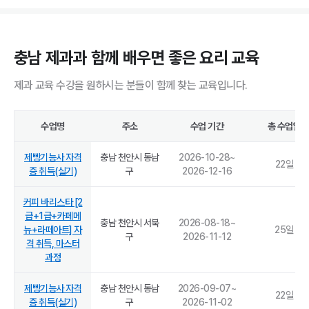
충남 제과과 함께 배우면 좋은 요리 교육
제과 교육 수강을 원하시는 분들이 함께 찾는 교육입니다.
수업명
주소
수업 기간
총 수업일
제빵기능사 자격
충남 천안시 동남
2026-10-28
~
22
일
증 취득(실기)
구
2026-12-16
커피 바리스타 [2
급+1급+카페메
충남 천안시 서북
2026-08-18
~
뉴+라떼아트] 자
25
일
구
2026-11-12
격 취득, 마스터
과정
제빵기능사 자격
충남 천안시 동남
2026-09-07
~
22
일
증 취득(실기)
구
2026-11-02