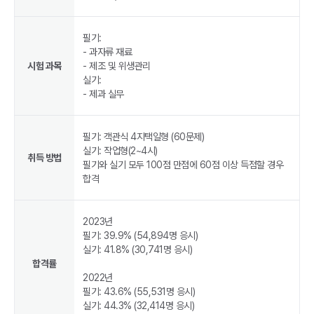
필기:
- 과자류 재료
시험 과목
- 제조 및 위생관리
실기:
- 제과 실무
필기: 객관식 4지택일형 (60문제)
실기: 작업형(2~4시)
취득 방법
필기와 실기 모두 100점 만점에 60점 이상 득점할 경우
합격
2023년
필기: 39.9% (54,894명 응시)
실기: 41.8% (30,741명 응시)
합격률
2022년
필기: 43.6% (55,531명 응시)
실기: 44.3% (32,414명 응시)