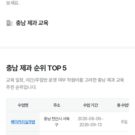
보세요.
충남 제과 교육
충남 제과 순위 TOP 5
교육 일정, 야간/주말반 운영 여부 학원비를 고려한 충남 제과 교육
추천 순위입니다.
수업명
주소
수업 기간
총 수업일
충남 천안시 서북
2026-08-09
~
베이커리실무반
6
일
구
2026-09-13