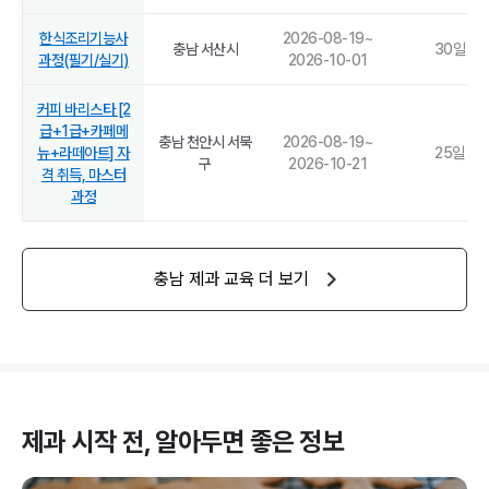
한식조리기능사
2026-08-19
~
충남 서산시
30
일
과정(필기/실기)
2026-10-01
커피 바리스타 [2
급+1급+카페메
충남 천안시 서북
2026-08-19
~
뉴+라떼아트] 자
25
일
구
2026-10-21
격 취득, 마스터
과정
충남
제과
교육 더 보기
제과
시작 전, 알아두면 좋은 정보