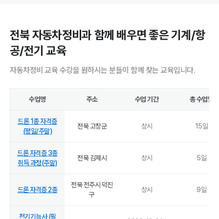
전북 자동차정비과 함께 배우면 좋은 기계/항
공/전기 교육
자동차정비 교육 수강을 원하시는 분들이 함께 찾는 교육입니다.
수업명
주소
수업 기간
총 수업일
드론 1종 자격증
전북 고창군
상시
15
일
(평일/주말)
드론 자격증 3종
전북 김제시
상시
5
일
취득 과정(주말)
전북 전주시 덕진
드론 자격증 2종
상시
9
일
구
전기기능사 (필