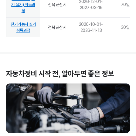
2026-12-01
~
기 실기) 취득과
전북 군산시
70
일
2027-03-16
정
전기기능사 실기
2026-10-01
~
전북 군산시
30
일
취득과정
2026-11-13
자동차정비
시작 전, 알아두면 좋은 정보