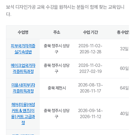
보석 디자인가공 교육 수강을 원하시는 분들이 함께 찾는 교육입니
다.
수업명
주소
수업 기간
총 수업일
피부국가자격증
충북 청주시 상당
2026-11-02
~
32
일
실기속성반
구
2026-12-28
메이크업국가자
충북 청주시 상당
2026-11-02
~
60
일
격증취득과정
구
2027-02-19
미용사(피부)자
2026-08-13
~
충북 제천시
64
일
격증취득과정
2026-11-17
헤어(미용)여성
커트 & 맨즈(이
충북 청주시 상당
2026-09-14
~
40
일
용) 커트 고급과
구
2026-11-12
정