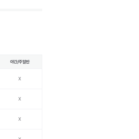
야간/주말반
X
X
X