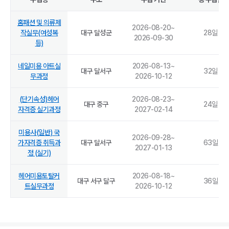
홈패션 및 의류제
2026-08-20
~
작실무(여성복
대구 달성군
28
일
2026-09-30
등)
네일미용 아트실
2026-08-13
~
대구 달서구
32
일
무과정
2026-10-12
(단기속성)헤어
2026-08-23
~
대구 중구
24
일
자격증 실기과정
2027-02-14
미용사(일반) 국
2026-09-28
~
가자격증 취득과
대구 달서구
63
일
2027-01-13
정 (실기)
헤어미용토탈커
2026-08-18
~
대구 서구 달구
36
일
트실무과정
2026-10-12