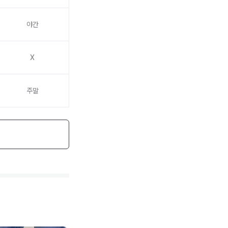
야간
X
주말