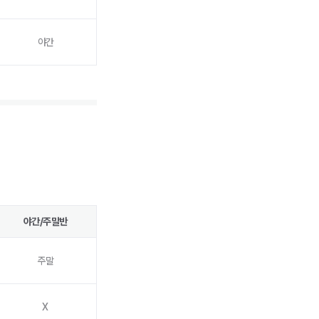
야간
야간/주말반
주말
X