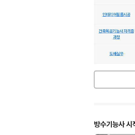
인테리어필름시공
건축목공기능사 자격증
과정
도배실무
방수기능사
시작