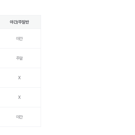
야간/주말반
야간
주말
X
X
야간