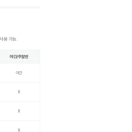
사용 가능.
야간/주말반
야간
X
X
X