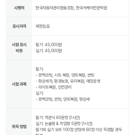
시행처
한국자동차관리협동조합, 한국카케어전문학원
응시자격
제한없음
시험 응시
필기: 45,000원
비용
실기: 45,000원
필기:
- 광택코팅, 시트 복원, 덴트복원, 썬팅
- 향균세차, 환경보호, 유리복원, 매장운영
시험 과목
- 라이트복원, 안전관리
실기:
- 광택코팅, 썬팅, 덴트복원, 향균세
필기: 객관식 60문항 (1시간)
실기: 논술형 & 작업형 5문항 (1시간)
취득 방법
필기와 실기 모두 100점 만점에 60점 이상 득점할 경우