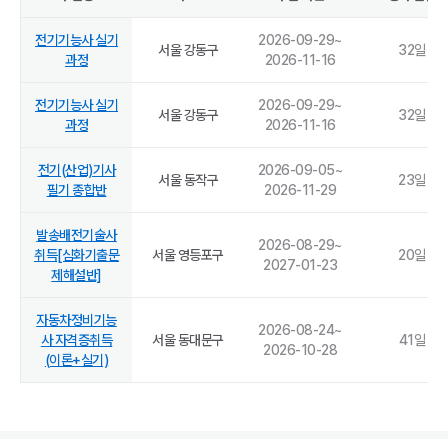
전기기능사 실기
2026-09-29
~
서울 강동구
32
일
과정
2026-11-16
전기기능사 실기
2026-09-29
~
서울 강동구
32
일
과정
2026-11-16
전기(산업)기사
2026-09-05
~
서울 동작구
23
일
필기 종합반
2026-11-29
발송배전기술사
2026-08-29
~
취득[심화기출문
서울 영등포구
20
일
2027-01-23
제해설반]
자동차정비기능
2026-08-24
~
사 자격증취득
서울 동대문구
41
일
2026-10-28
(이론+실기)