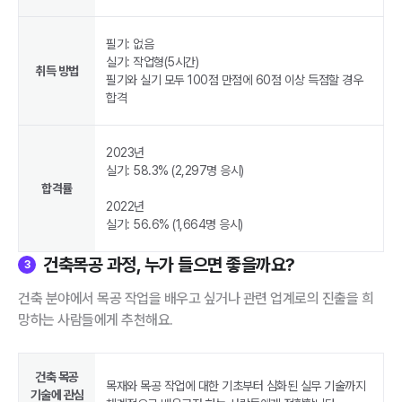
필기: 없음
실기: 작업형(5시간)
취득 방법
필기와 실기 모두 100점 만점에 60점 이상 득점할 경우
합격
2023년
실기: 58.3% (2,297명 응시)
합격률
2022년
실기: 56.6% (1,664명 응시)
건축목공 과정, 누가 들으면 좋을까요?
3
건축 분야에서 목공 작업을 배우고 싶거나 관련 업계로의 진출을 희
망하는 사람들에게 추천해요.
건축 목공
목재와 목공 작업에 대한 기초부터 심화된 실무 기술까지
기술에 관심