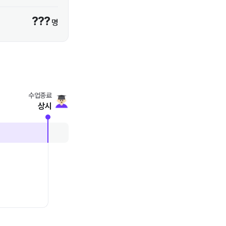
???
명
수업종료
상시