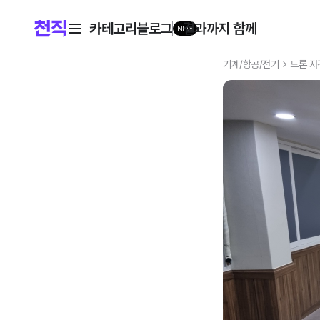
카테고리
블로그
결과까지 함께
NEW
기계/항공/전기
드론 자