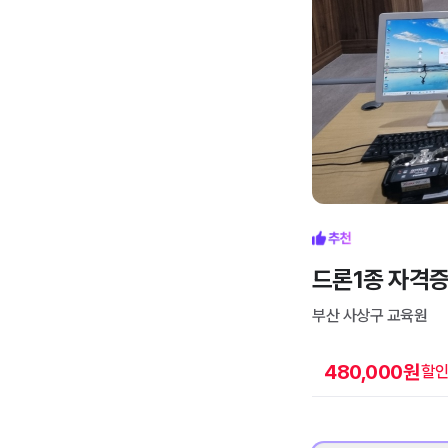
드론1종 자격
부산 사상구
교육원
480,000
원
할인