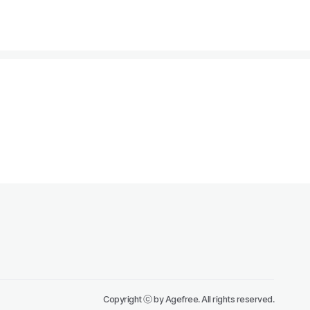
Copyright ⓒ by Agefree. All rights reserved.
바로 신청하기