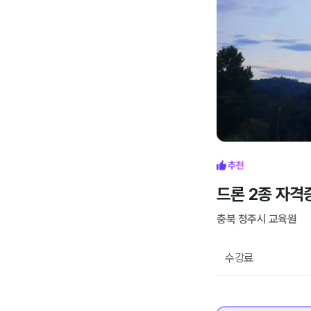
드론 2종 자격
충북 청주시
교육원
수강료