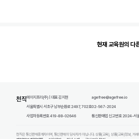
현재 교육원의 다
에이지프리(주) | 대표 김지현
agefree@agefree.io
천직
서울특별시 서초구 남부순환로 2497, 702호
02-567-2024
사업자등록번호 419-88-02646
통신판매업 신고번호 2024-서울
천직은 통신판매중개자이며, 통신판매의 당사자가 아닙니다. 상품(교육), 상품(교육)정보, 거래
수업이 마감되기 전에 신청하세요!