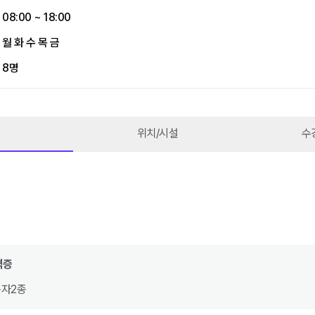
08:00 ~ 18:00
월 화 수 목 금
8명
위치/시설
수
격증
자2종