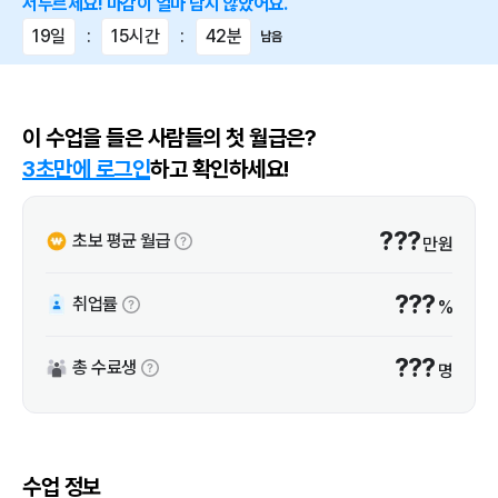
서두르세요! 마감이 얼마 남지 않았어요.
19일
:
15시간
:
42분
남음
이 수업을 들은 사람들의 첫 월급은?
3초만에 로그인
하고 확인하세요!
???
초보 평균 월급
만원
???
취업률
%
???
총 수료생
명
수업 정보