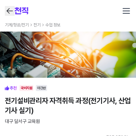
Open
기계/항공/전기
전기
수업 정보
국비지원
야간반
전기설비관리자 자격취득 과정(전기기사, 산업
기사 실기)
대구 달서구
교육원