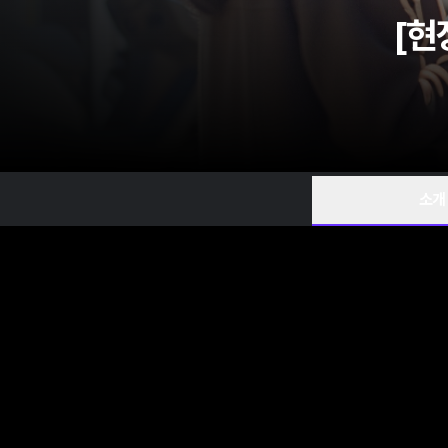
[현
소개