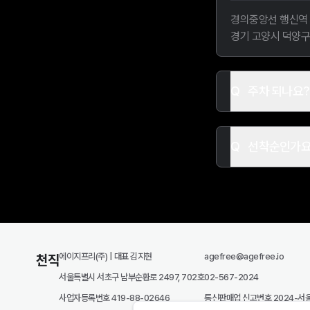
경의중앙선 행신역 
경기 고양시 덕양구 
주차 되나요?
선착순인가요
에이지프리(주) | 대표 김지현
agefree@agefree.io
천직
서울특별시 서초구 남부순환로 2497, 702호
02-567-2024
사업자등록번호 419-88-02646
통신판매업 신고번호 2024-서울