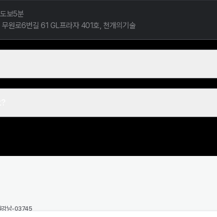
도보5분

무원로6번길 61 GL프라자 401호, 천개의기술
?
강남-03745