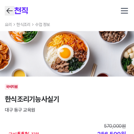
Open
요리
한식조리
수업 정보
국비지원
한식조리기능사실기
대구 동구
교육원
570,000
원
55
%
256,500
원