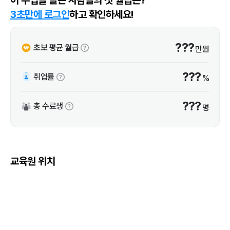
3초만에 로그인
하고 확인하세요!
???
초보 평균 월급
만원
???
취업률
%
???
총 수료생
명
교육원 위치