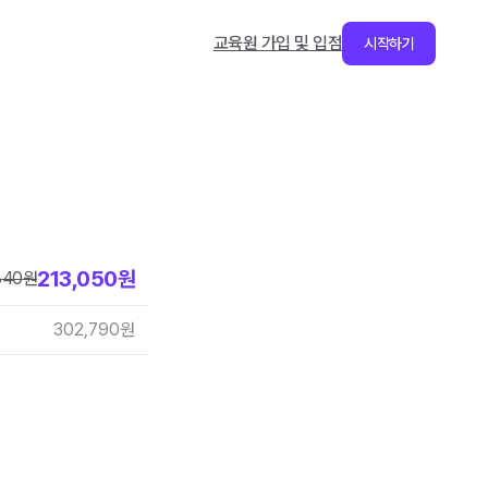
교육원 가입 및 입점
시작하기
213,050
원
840
원
302,790
원