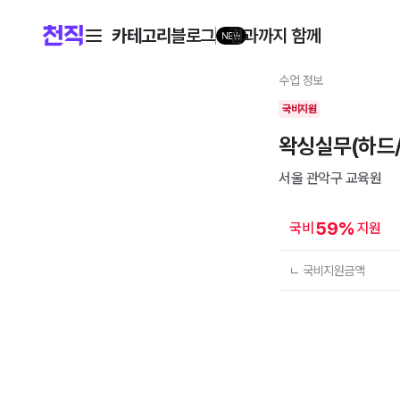
카테고리
블로그
결과까지 함께
NEW
수업 정보
국비지원
왁싱실무(하드
서울 관악구
교육원
59
%
국비
지원
ㄴ 국비지원금액