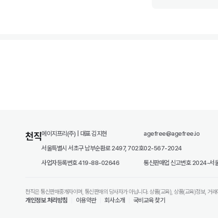
에이지프리(주) | 대표 김지현
agefree@agefree.io
천직
서울특별시 서초구 남부순환로 2497, 702호
02-567-2024
사업자등록번호 419-88-02646
통신판매업 신고번호 2024-서울
천직은 통신판매중개자이며, 통신판매의 당사자가 아닙니다. 상품(교육), 상품(교육)정보, 거래
개인정보 처리방침
이용약관
회사소개
국비교육 찾기