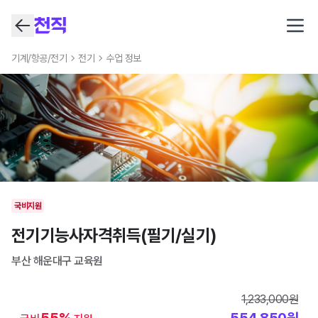
Open
기계/항공/전기
전기
수업 정보
국비지원
전기기능사자격취득(필기/실기)
부산 해운대구
교육원
1,233,000
원
55
%
554,850
원