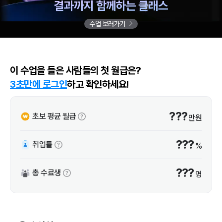
결과까지 함께하는 클래스
수업 보러가기
이 수업을 들은 사람들의 첫 월급은?
3초만에 로그인
하고 확인하세요!
???
초보 평균 월급
만원
???
취업률
%
???
총 수료생
명