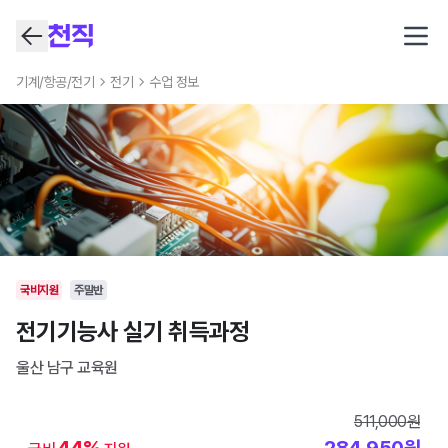
Open
기계/항공/전기
전기
수업 정보
국비지원
주말반
전기기능사 실기 취득과정
울산 남구
교육원
511,000
원
44
%
284,950
원