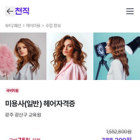
Open
뷰티/패션
헤어미용
수업 정보
국비지원
미용사(일반) 헤어자격증
광주 광산구
교육원
1,552,800
원
75
%
388,200
원