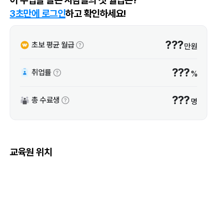
3초만에 로그인
하고 확인하세요!
???
초보 평균 월급
만원
???
취업률
%
???
총 수료생
명
교육원 위치