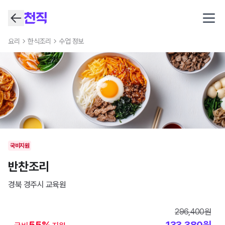
Open
요리
한식조리
수업 정보
국비지원
반찬조리
경북 경주시
교육원
296,400
원
55
%
133,380
원