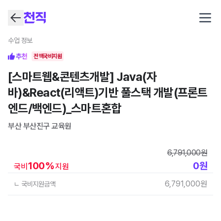
Open
수업 정보
전액국비지원
[스마트웹&콘텐츠개발] Java(자
바)&React(리액트)기반 풀스택 개발(프론트
엔드/백엔드)_스마트혼합
부산 부산진구
교육원
6,791,000
원
100
%
0
원
국비
지원
6,791,000
원
ㄴ 국비지원금액